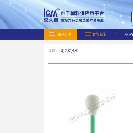
智能
商品分类
首页 >
>
无尘擦拭棒