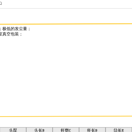
发货日：
当天起
购买件数：
最
-
+
总价：
--
￥
交期
FAQ
绵，并经无尘清洗；极低的发尘量；