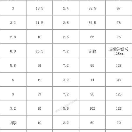
；在10-100级无尘室真空包装；
擦拭；
静电杆
nged freely；
on；
0-100 Cleanroom；
t and solution.
 Liquids.