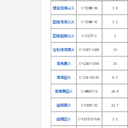
采用热封方式固定于
PP杆上
可用来擦拭各种试剂与溶液
.
可用
IPA或丙酮等溶剂进行
可应用润滑剂及其它液体
.
定做：所有擦拭棒可定做防
Product properties
Multiple swab tips can be cha
Ultra-Low Particle Generati
it is fixed on PP pole by hot；
Vacuum Packaged in Class 1
Suitable to all kinds of reagen
Application
Used with IPA or Acetone；
Used with Lubricant and Other
规格概述