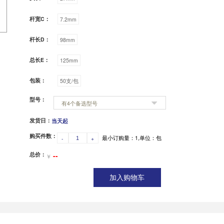
头宽A：
16.8mm
17.2mm
头厚：
9mm
5mm
9
头长B：
27mm
杆宽C：
7.2mm
杆长D：
98mm
总长E：
125mm
包装：
50支/包
型号：
有4个备选型号