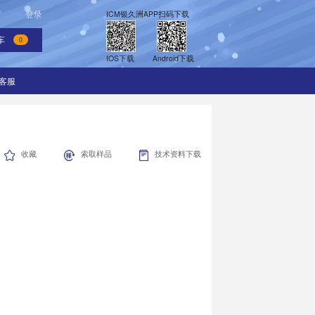
消息
我的订单
登录
0
购物车
0
锡膏
探针
热缩管
纸箱
商合作
银久洲APP
在线客服
收藏