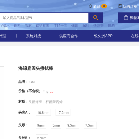
UV胶水
铣刀
卷材
铝箔胶带
丁腈手套
包装
品牌代理
系统对接
供应
海绵扁圆头擦拭棒
品牌：
ICM
价格（不含税）：
--
￥
材质：
头部海绵，杆部聚丙烯