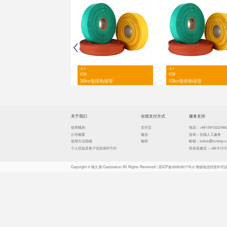
耐热
抗冷
击穿
体积
径向
偏壁
阻
吸