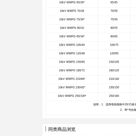
应用领域
10kv母
性
拉伸
断裂