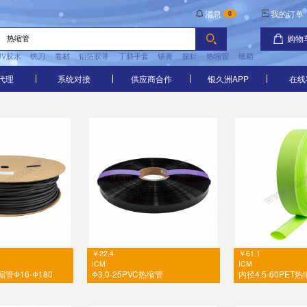
UV胶水
铣刀
卷材
铝箔胶带
丁腈手套
包装
品牌代理
系统对接
供应