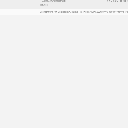
￥319
铟泰