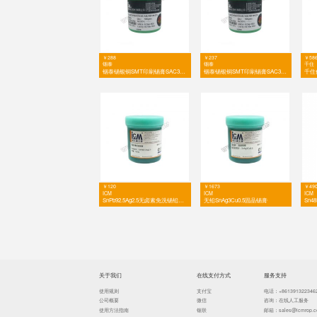
Sn98.5Ag1.0Cu0.5
￥37
ICM
Sn99Ag0.3CuO.7