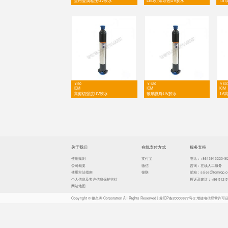
￥35
ICM
可返修摄像头模组粘接
￥98
ICM